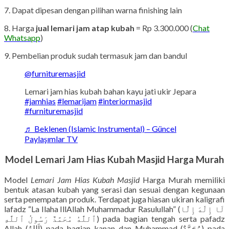
7. Dapat dipesan dengan pilihan warna finishing lain
8. Harga
jual lemari jam atap kubah
= Rp 3.300.000 (
Chat
Whatsapp
)
9. Pembelian produk sudah termasuk jam dan bandul
@furnituremasjid
Lemari jam hias kubah bahan kayu jati ukir Jepara
#jamhias
#lemarijam
#interiormasjid
#furnituremasjid
♬ Beklenen (Islamic Instrumental) – Güncel
Paylaşımlar TV
Model Lemari Jam Hias Kubah Masjid Harga Murah
Model
Lemari Jam Hias Kubah Masjid
Harga Murah memiliki
bentuk atasan kubah yang serasi dan sesuai dengan kegunaan
serta penempatan produk. Terdapat juga hiasan ukiran kaligrafi
lafadz “La Ilaha IllAllah Muhammadur Rasulullah” (لَا إِلَٰهَ إِلَّا
ٱللَّٰهُ مُحَمَّدٌ رَسُولُ ٱللَّٰهِ) pada bagian tengah serta pafadz
Allah (اَللهُ) pada bagian kanan dan Muhammad (مُحَمَّدٌ) pada