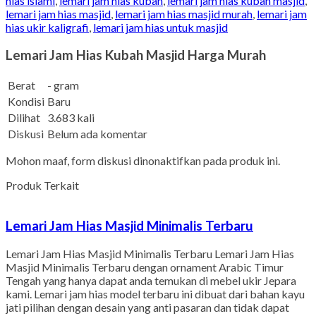
hias islami
,
lemari jam hias kubah
,
lemari jam hias kubah masjid
,
lemari jam hias masjid
,
lemari jam hias masjid murah
,
lemari jam
hias ukir kaligrafi
,
lemari jam hias untuk masjid
Lemari Jam Hias Kubah Masjid Harga Murah
Berat
- gram
Kondisi
Baru
Dilihat
3.683 kali
Diskusi
Belum ada komentar
Mohon maaf, form diskusi dinonaktifkan pada produk ini.
Produk Terkait
Lemari Jam Hias Masjid Minimalis Terbaru
Lemari Jam Hias Masjid Minimalis Terbaru Lemari Jam Hias
Masjid Minimalis Terbaru dengan ornament Arabic Timur
Tengah yang hanya dapat anda temukan di mebel ukir Jepara
kami. Lemari jam hias model terbaru ini dibuat dari bahan kayu
jati pilihan dengan desain yang anti pasaran dan tidak dapat