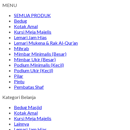
MENU
SEMUA PRODUK
Bedug
Kotak Amal
Kursi Meja Majelis
Lemari Jam Hias
Lemari Mukena & Rak Al-Qur’an
Mihrab
Mimbar Minimalis (Besar)
Mimbar Ukir (Besar)
Podium Minimalis (Kecil)
Podium Ukir (Kecil)
Pilar
Pintu
Pembatas Shaf
Kategori Belanja
Bedug Masjid
Kotak Amal
Kursi Meja Majelis
Lainnya
Lemari Jam Hias