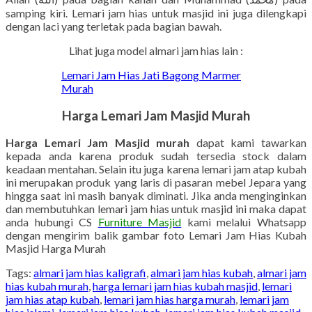
samping kiri. Lemari jam hias untuk masjid ini juga dilengkapi
dengan laci yang terletak pada bagian bawah.
Lihat juga model almari jam hias lain :
Lemari Jam Hias Jati Bagong Marmer
Murah
Harga Lemari Jam Masjid Murah
Harga Lemari Jam Masjid murah
dapat kami tawarkan
kepada anda karena produk sudah tersedia stock dalam
keadaan mentahan. Selain itu juga karena lemari jam atap kubah
ini merupakan produk yang laris di pasaran mebel Jepara yang
hingga saat ini masih banyak diminati. Jika anda menginginkan
dan membutuhkan lemari jam hias untuk masjid ini maka dapat
anda hubungi CS
Furniture Masjid
kami melalui Whatsapp
dengan mengirim balik gambar foto Lemari Jam Hias Kubah
Masjid Harga Murah
Tags:
almari jam hias kaligrafi
,
almari jam hias kubah
,
almari jam
hias kubah murah
,
harga lemari jam hias kubah masjid
,
lemari
jam hias atap kubah
,
lemari jam hias harga murah
,
lemari jam