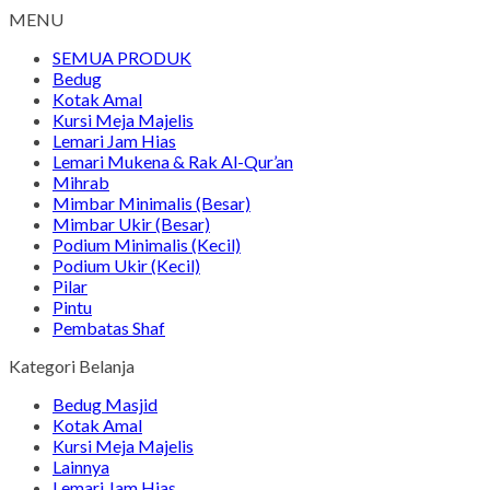
MENU
SEMUA PRODUK
Bedug
Kotak Amal
Kursi Meja Majelis
Lemari Jam Hias
Lemari Mukena & Rak Al-Qur’an
Mihrab
Mimbar Minimalis (Besar)
Mimbar Ukir (Besar)
Podium Minimalis (Kecil)
Podium Ukir (Kecil)
Pilar
Pintu
Pembatas Shaf
Kategori Belanja
Bedug Masjid
Kotak Amal
Kursi Meja Majelis
Lainnya
Lemari Jam Hias