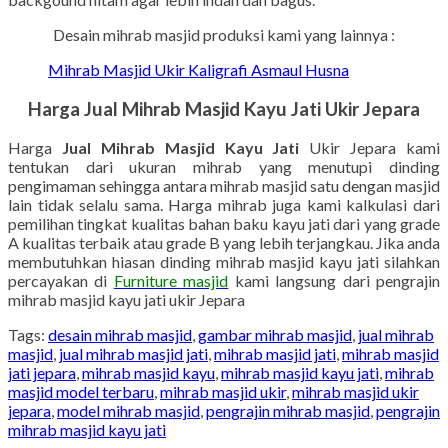
Desain mihrab masjid produksi kami yang lainnya :
Mihrab Masjid Ukir Kaligrafi Asmaul Husna
Harga Jual Mihrab Masjid Kayu Jati Ukir Jepara
Harga
Jual Mihrab Masjid Kayu Jati
Ukir Jepara kami
tentukan dari ukuran mihrab yang menutupi dinding
pengimaman sehingga antara mihrab masjid satu dengan masjid
lain tidak selalu sama. Harga mihrab juga kami kalkulasi dari
pemilihan tingkat kualitas bahan baku kayu jati dari yang grade
A kualitas terbaik atau grade B yang lebih terjangkau. Jika anda
membutuhkan hiasan dinding mihrab masjid kayu jati silahkan
percayakan di
Furniture masjid
kami langsung dari pengrajin
mihrab masjid kayu jati ukir Jepara
Tags:
desain mihrab masjid
,
gambar mihrab masjid
,
jual mihrab
masjid
,
jual mihrab masjid jati
,
mihrab masjid jati
,
mihrab masjid
jati jepara
,
mihrab masjid kayu
,
mihrab masjid kayu jati
,
mihrab
masjid model terbaru
,
mihrab masjid ukir
,
mihrab masjid ukir
jepara
,
model mihrab masjid
,
pengrajin mihrab masjid
,
pengrajin
mihrab masjid kayu jati