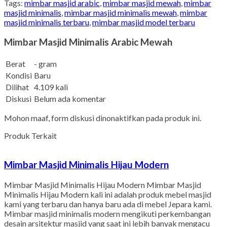
Tags:
mimbar masjid arabic
,
mimbar masjid mewah
,
mimbar
masjid minimalis
,
mimbar masjid minimalis mewah
,
mimbar
masjid minimalis terbaru
,
mimbar masjid model terbaru
Mimbar Masjid Minimalis Arabic Mewah
Berat
- gram
Kondisi
Baru
Dilihat
4.109 kali
Diskusi
Belum ada komentar
Mohon maaf, form diskusi dinonaktifkan pada produk ini.
Produk Terkait
Mimbar Masjid Minimalis Hijau Modern
Mimbar Masjid Minimalis Hijau Modern Mimbar Masjid
Minimalis Hijau Modern kali ini adalah produk mebel masjid
kami yang terbaru dan hanya baru ada di mebel Jepara kami.
Mimbar masjid minimalis modern mengikuti perkembangan
desain arsitektur masjid yang saat ini lebih banyak mengacu