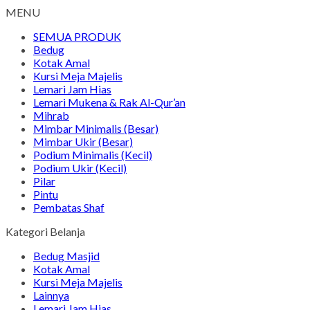
MENU
SEMUA PRODUK
Bedug
Kotak Amal
Kursi Meja Majelis
Lemari Jam Hias
Lemari Mukena & Rak Al-Qur’an
Mihrab
Mimbar Minimalis (Besar)
Mimbar Ukir (Besar)
Podium Minimalis (Kecil)
Podium Ukir (Kecil)
Pilar
Pintu
Pembatas Shaf
Kategori Belanja
Bedug Masjid
Kotak Amal
Kursi Meja Majelis
Lainnya
Lemari Jam Hias