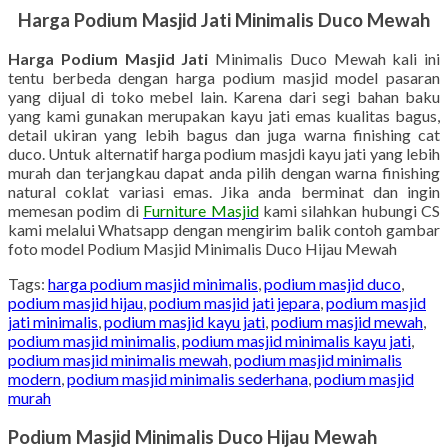
Harga Podium Masjid Jati Minimalis Duco Mewah
Harga Podium Masjid Jati
Minimalis Duco Mewah kali ini
tentu berbeda dengan harga podium masjid model pasaran
yang dijual di toko mebel lain. Karena dari segi bahan baku
yang kami gunakan merupakan kayu jati emas kualitas bagus,
detail ukiran yang lebih bagus dan juga warna finishing cat
duco. Untuk alternatif harga podium masjdi kayu jati yang lebih
murah dan terjangkau dapat anda pilih dengan warna finishing
natural coklat variasi emas. Jika anda berminat dan ingin
memesan podim di
Furniture Masjid
kami silahkan hubungi CS
kami melalui Whatsapp dengan mengirim balik contoh gambar
foto model Podium Masjid Minimalis Duco Hijau Mewah
Tags:
harga podium masjid minimalis
,
podium masjid duco
,
podium masjid hijau
,
podium masjid jati jepara
,
podium masjid
jati minimalis
,
podium masjid kayu jati
,
podium masjid mewah
,
podium masjid minimalis
,
podium masjid minimalis kayu jati
,
podium masjid minimalis mewah
,
podium masjid minimalis
modern
,
podium masjid minimalis sederhana
,
podium masjid
murah
Podium Masjid Minimalis Duco Hijau Mewah