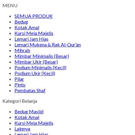
MENU
SEMUA PRODUK
Bedug
Kotak Amal
Kursi Meja Majelis
Lemari Jam Hias
Lemari Mukena & Rak Al-Qur’an
Mihrab
Mimbar Minimalis (Besar)
Mimbar Ukir (Besar)
Podium Minimalis (Kecil)
Podium Ukir (Kecil)
Pilar
Pintu
Pembatas Shaf
Kategori Belanja
Bedug Masjid
Kotak Amal
Kursi Meja Majelis
Lainnya
Lemari Jam Hias