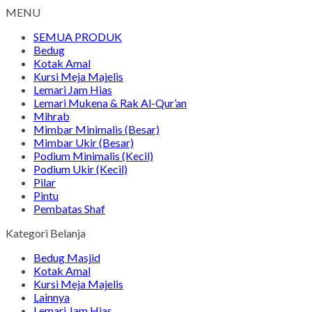
MENU
SEMUA PRODUK
Bedug
Kotak Amal
Kursi Meja Majelis
Lemari Jam Hias
Lemari Mukena & Rak Al-Qur’an
Mihrab
Mimbar Minimalis (Besar)
Mimbar Ukir (Besar)
Podium Minimalis (Kecil)
Podium Ukir (Kecil)
Pilar
Pintu
Pembatas Shaf
Kategori Belanja
Bedug Masjid
Kotak Amal
Kursi Meja Majelis
Lainnya
Lemari Jam Hias