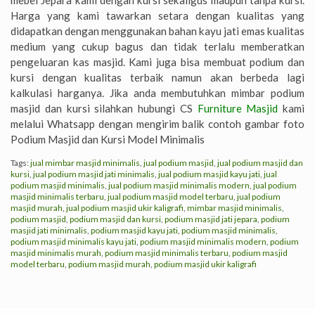
mebel Jepara kami dengan kursi sekaligus maupun tanpa kursi.
Harga yang kami tawarkan setara dengan kualitas yang
didapatkan dengan menggunakan bahan kayu jati emas kualitas
medium yang cukup bagus dan tidak terlalu memberatkan
pengeluaran kas masjid. Kami juga bisa membuat podium dan
kursi dengan kualitas terbaik namun akan berbeda lagi
kalkulasi harganya. Jika anda membutuhkan mimbar podium
masjid dan kursi silahkan hubungi CS
Furniture Masjid
kami
melalui Whatsapp dengan mengirim balik contoh gambar foto
Podium Masjid dan Kursi Model Minimalis
Tags:
jual mimbar masjid minimalis
,
jual podium masjid
,
jual podium masjid dan
kursi
,
jual podium masjid jati minimalis
,
jual podium masjid kayu jati
,
jual
podium masjid minimalis
,
jual podium masjid minimalis modern
,
jual podium
masjid minimalis terbaru
,
jual podium masjid model terbaru
,
jual podium
masjid murah
,
jual podium masjid ukir kaligrafi
,
mimbar masjid minimalis
,
podium masjid
,
podium masjid dan kursi
,
podium masjid jati jepara
,
podium
masjid jati minimalis
,
podium masjid kayu jati
,
podium masjid minimalis
,
podium masjid minimalis kayu jati
,
podium masjid minimalis modern
,
podium
masjid minimalis murah
,
podium masjid minimalis terbaru
,
podium masjid
model terbaru
,
podium masjid murah
,
podium masjid ukir kaligrafi