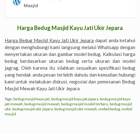
Harga Bedug Masjid Kayu Jati Ukir Jepara
Harga Bedug Masjid Kayu Jati Ukir Jepara
dapat anda ketahui
dengan menghubungi kami langsung melalui Whatsapp dengan
menyertakan ukuran dan gambar model bedug. Kalkulasi harga
bedug berdasarkan ukuran bedug serta ukuran dan model
jagrag. Oleh karena itu silahkan sesuaikan spesifikasi bedug
yang hendak anda pesan terlebih dahulu dan kemudian hubungi
kami untuk melakukan diskusi, negosiai dan pemesanan Bedug
Masjid Mewah Kayu Jati Ukir Jepara
Tags:
bedug masjid kayu jati
,
bedug masjid kayu jati jepara
,
bedug masjid kayu
jati mewah
,
bedug masjid mewah
,
bedug masjid model terbaru
,
bedug masjid
ukir
,
bedug masjid ukir jepara
,
bedug masjid ukir mewah
,
mebel bedug
,
mebel
masjid